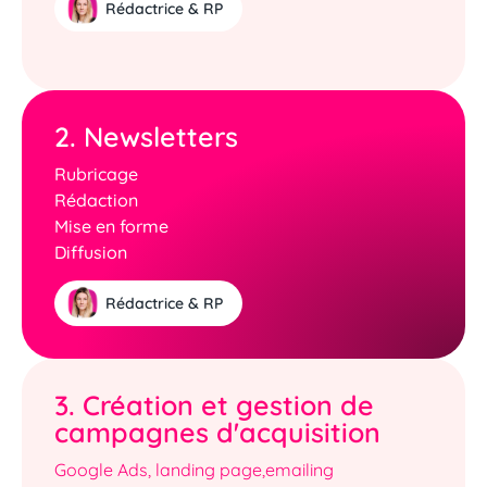
Rédactrice & RP
2. Newsletters
Rubricage
Rédaction
Mise en forme
Diffusion
Rédactrice & RP
3. Création et gestion de
campagnes d'acquisition
Google Ads, landing page,emailing