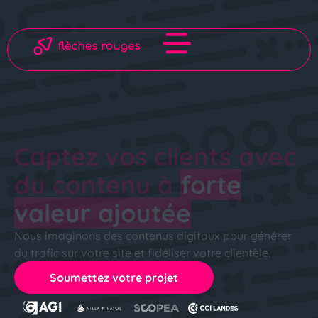
Captez vos clients avec
du contenu à
forte
valeur ajoutée
Nous imaginons des contenus digitaux pour générer
du trafic sur votre site et fidéliser votre clientèle.
Soumettez votre projet