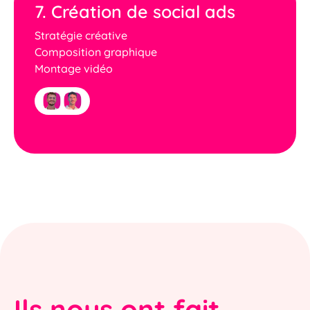
7. Création de social ads
Stratégie créative
Composition graphique
Montage vidéo
Ils nous ont fait